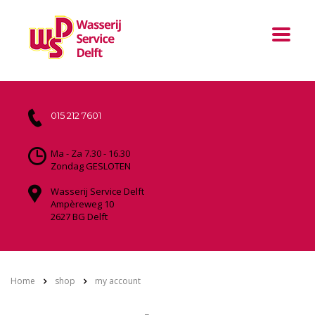
015 212 7601
Ma - Za 7.30 - 16.30
Zondag GESLOTEN
Wasserij Service Delft
Ampèreweg 10
2627 BG Delft
Home
shop
my account