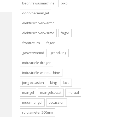
bedrijfswasmachine
biko
doorvoermangel
elektrisch verwarmd
elektrisch verwsrmd
fagor
frontreturn
fsgor
gasverwarmd
grandking
industriele droger
industriële wasmachine
jong occasion
king
laco
mangel
mangelstraat
muraal
muurmangel
occassion
roldiameter 500mm