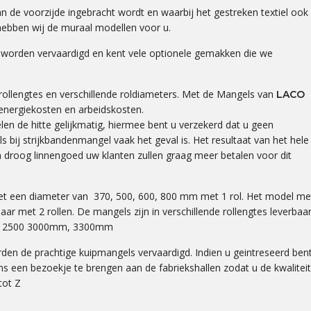
aan de voorzijde ingebracht wordt en waarbij het gestreken textiel ook
ebben wij de muraal modellen voor u.
orden vervaardigd en kent vele optionele gemakken die we
 rollengtes en verschillende roldiameters. Met de Mangels van
LACO
energiekosten en arbeidskosten.
len de hitte gelijkmatig, hiermee bent u verzekerd dat u geen
ls bij strijkbandenmangel vaak het geval is. Het resultaat van het hele
 droog linnengoed uw klanten zullen graag meer betalen voor dit
et een diameter van 370, 500, 600, 800 mm met 1 rol. Het model me
ar met 2 rollen. De mangels zijn in verschillende rollengtes leverbaa
00, 2500 3000mm, 3300mm
en de prachtige kuipmangels vervaardigd. Indien u geintreseerd ben
s een bezoekje te brengen aan de fabriekshallen zodat u de kwaliteit
tot Z