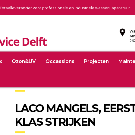
Totaalleverancier voor professionele en industriële wasserij aparatuur.
Wa
Am
26
x
Ozon&UV
Occassions
Projecten
Maint
LACO MANGELS, EERS
KLAS STRIJKEN