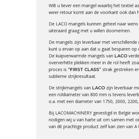
Wilt u liever een mangel waarbij het textiel 
weer retour komt aan de voorkant ook dan h
De LACO mangels kunnen geheel naar wens w
uiteraard graag met u willen doornemen.
De mangels zijn leverbaar met verschillende
kunt u ervan op aan dat u gaat besparen op 
De kuipverwarmde mangels van
verde
LACO
oververhitte plekken meer in de rol heeft zoa
proces is
strak gestreken en
“FIRST CLASS”
sublieme strijkresultaat.
De strijkmangels van
zijn leverbaar m
LACO
een roldiameter van 800 mm is tevens leverba
o.a. met een diameter van 1750, 2000, 22
Bij LACOMACHINERY gevestigd in België word
nodigen wij u van harte uit om samen met on
van dit prachtige product zelf kan zien van A 