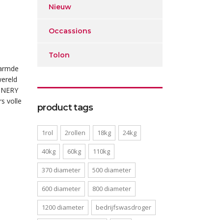
Nieuw
Occassions
Tolon
warmde
ereld
HINERY
rs volle
product tags
1rol
2rollen
18kg
24kg
40kg
60kg
110kg
370 diameter
500 diameter
600 diameter
800 diameter
1200 diameter
bedrijfswasdroger