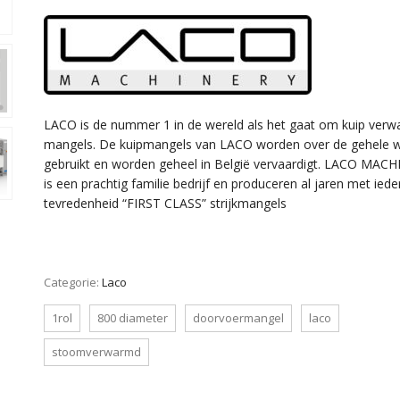
LACO is de nummer 1 in de wereld als het gaat om kuip ver
mangels. De kuipmangels van LACO worden over de gehele w
gebruikt en worden geheel in België vervaardigt. LACO MAC
is een prachtig familie bedrijf en produceren al jaren met iede
tevredenheid “FIRST CLASS” strijkmangels
Categorie:
Laco
1rol
800 diameter
doorvoermangel
laco
stoomverwarmd