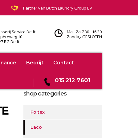
Partner van
Dutch Laundry Group BV
sserij Service Delft
Ma - Za 7.30 - 16.30
pèreweg 10
Zondag GESLOTEN
27 BG Delft
enance
Bedrijf
Contact
015 212 7601
shop categories
TE
Foltex
Laco